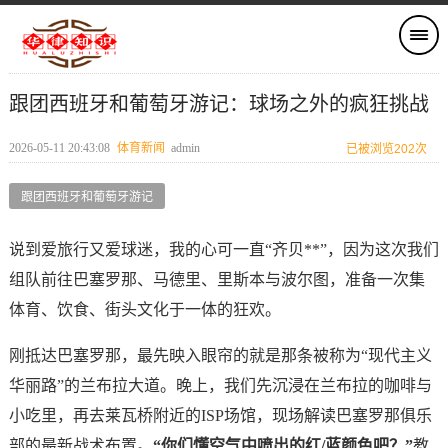
跟团西班牙和葡萄牙游记：球场之外的疯狂挑战
2026-05-11 20:43:08
体育新闻
admin
已被浏览202次
跟团西班牙和葡萄牙游记
说到爱旅行又爱球迷，我的心可一直“齐贝**”，因为这次我们
组队前往巴塞罗那、马德里、里斯本与波尔图，准备一次集
体育、饮食、街头文化于一体的狂欢。
刚抵达巴塞罗那，最先映入眼帘的就是那条被称为“现代主义
华丽路”的兰布拉大道。晚上，我们先沉浸在兰布拉的咖啡与
小吃里，再去莱瓦桥附近的ISP场馆，现场解读巴塞罗那俱乐
部的最新战术布置。
“你们懂空气中喷出的红/蓝颜色吧？”
教