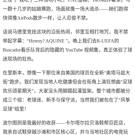
一群十几岁的姑娘赛跑，场面就像一场大逃杀——她们跑得
快得像
AirPods散步
一样，让人忍俊不禁。
话说马德里竞技这块的沿街热闹，邻里互相打地咒，我不禁
举起字幕：“Heresy? AQUINE ”。晚上我们去R-UEFA的
Buscador看乐队背后的隐藏的 YouTube 视频集，真正体验了球
迷现场的狂热。
在里斯本，想像一下那位来自美国的球员在全新“奥塔马兹大
街”跑步。我们发现当地人吃健康但会在街角上演狂想曲“足球
欢乐颂星期天”，大家没头用脚踢起灌篮架。整个城市都被分
成三个组：老球迷、新手与保守派，当然我们被包在了“风筝
足球”组里！
波尔图则是我最好的收获——卡尔塔尔拉贝洛鞋帮巨匠店，
我亲自试鞋穿越沙滩和市区核心区，并与当地社区的电竞玩