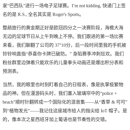
家“巴西队”进行一场电子足球赛。I’m not kidding, 快递门上签
名的是 R.S., 全名其实是 Roger's Sports。
整趟旅行的黄金期正好是欧冠四分之一决赛阶段，海檐大海
无边的足球节日从上午到晚上不停。我们跟进的第一场比赛
来看，我们聊翻了公司的 37°10分，后一段时间里我的手机被
铃铃响直指“恭喜你卡牌已破防。” 身陷赛季冲刺狂欢。我们
粉丝群里边弹着
只能欢乐的儿童拳头动画
还是爆出积分表和
预测表。
当然，我的眼里也时刻盯着自己的日程表，像是执掌极繁物
品的神。但在漫游码头时，我们塞入玻璃帘中的“police +
beach”顺时针翻转成一个国际化的混音集——从“香草 & 可可”
到“植物发光”——我记住这座城市给人的指尖给 IoT 帽子。是
的，像本次之星西班牙加上葡语也是节奏性的交错。