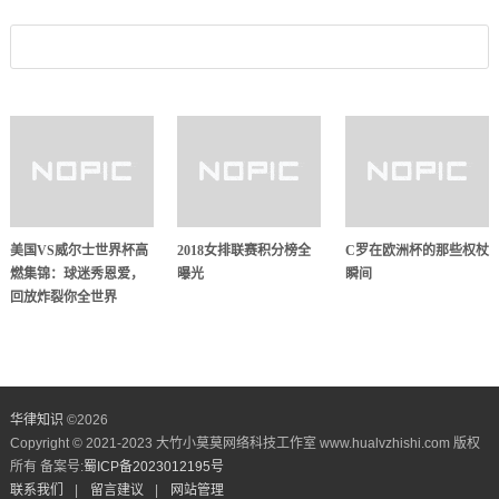
美国VS威尔士世界杯高
2018女排联赛积分榜全
C罗在欧洲杯的那些权杖
燃集锦：球迷秀恩爱，
曝光
瞬间
回放炸裂你全世界
华律知识
©
2026
Copyright © 2021-2023 大竹小莫莫网络科技工作室 www.hualvzhishi.com 版权
所有 备案号:
蜀ICP备2023012195号
联系我们
|
留言建议
|
网站管理