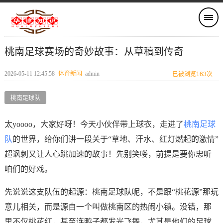
桃南足球赛场的奇妙故事：从草稿到传奇
2026-05-11 12:45:58
体育新闻
admin
已被浏览163次
桃南足球队
太yoooo，大家好呀！今天小伙伴带上球衣，走进了
桃南足球
队
的世界，给你们讲一段关于“草地、汗水、红灯燃起的激情”
超讽刺又让人心跳加速的故事！先别笑喽，前提是要你忠听
咱们的好戏。
先说说这支队伍的起源：桃南足球队呢，不是跟“桃花源”那玩
意儿相关，而是源自一个叫做桃南区的热闹小镇。没错，那
里不仅桃花红，甚至连鸭子都发光飞舞，尤其是他们的足球