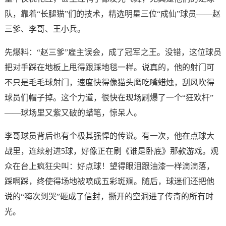
队，靠着“长腿猫”们的技术，精选明星三位“成仙”球员——赵
三爹、李哥、王小兵。
先爆料：“赵三爹”雇主误会，成了冠军之王。没错，这位球员
把对手踩在地板上甩得跟踩地毯一样。说真的，他的射门可
不只是毛毛球射门，速度快得像猫头鹰吃嘴蜡烛，刮风吹得
球员们帽子掉。这个力道，很快在现场刷爆了一个“狂欢杆”
——球场里又紫又破的蜡笔，惊呆人。
李哥球员背后也有个极其强悍的传说。有一次，他在点球大
战里，连续射进5球，好像正在刷《谁是卧底》那款游戏。观
众在台上疯狂尖叫：好点球！望得眼泪跟油漆一样滴滴落，
踩啊踩，终使得场地被喷成五彩斑斓。随后，球迷们还把他
说的“嗨次到哭”砸成了信封，撕开的空洞进了传奇的所有时
光。