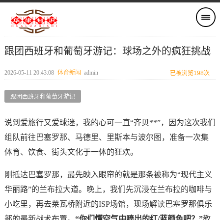
跟团西班牙和葡萄牙游记：球场之外的疯狂挑战
2026-05-11 20:43:08
体育新闻
admin
已被浏览198次
跟团西班牙和葡萄牙游记
说到爱旅行又爱球迷，我的心可一直“齐贝**”，因为这次我们
组队前往巴塞罗那、马德里、里斯本与波尔图，准备一次集
体育、饮食、街头文化于一体的狂欢。
刚抵达巴塞罗那，最先映入眼帘的就是那条被称为“现代主义
华丽路”的兰布拉大道。晚上，我们先沉浸在兰布拉的咖啡与
小吃里，再去莱瓦桥附近的ISP场馆，现场解读巴塞罗那俱乐
部的最新战术布置。
“你们懂空气中喷出的红/蓝颜色吧？”
教