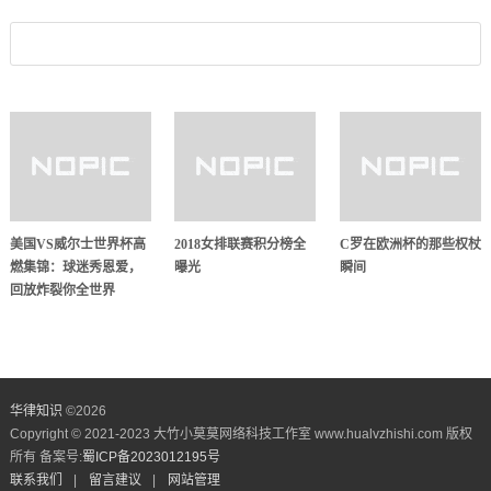
美国VS威尔士世界杯高
2018女排联赛积分榜全
C罗在欧洲杯的那些权杖
燃集锦：球迷秀恩爱，
曝光
瞬间
回放炸裂你全世界
华律知识
©
2026
Copyright © 2021-2023 大竹小莫莫网络科技工作室 www.hualvzhishi.com 版权
所有 备案号:
蜀ICP备2023012195号
联系我们
|
留言建议
|
网站管理