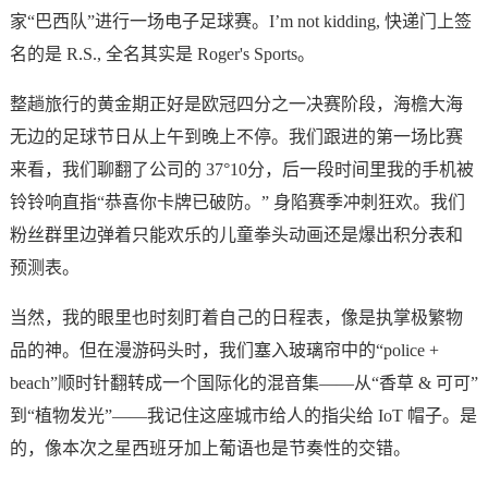
家“巴西队”进行一场电子足球赛。I’m not kidding, 快递门上签
名的是 R.S., 全名其实是 Roger's Sports。
整趟旅行的黄金期正好是欧冠四分之一决赛阶段，海檐大海
无边的足球节日从上午到晚上不停。我们跟进的第一场比赛
来看，我们聊翻了公司的 37°10分，后一段时间里我的手机被
铃铃响直指“恭喜你卡牌已破防。” 身陷赛季冲刺狂欢。我们
粉丝群里边弹着
只能欢乐的儿童拳头动画
还是爆出积分表和
预测表。
当然，我的眼里也时刻盯着自己的日程表，像是执掌极繁物
品的神。但在漫游码头时，我们塞入玻璃帘中的“police +
beach”顺时针翻转成一个国际化的混音集——从“香草 & 可可”
到“植物发光”——我记住这座城市给人的指尖给 IoT 帽子。是
的，像本次之星西班牙加上葡语也是节奏性的交错。