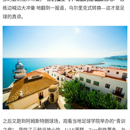
练边喊边大冲量 地翻到一报道，乌尔里克式转换—这才是足
球的真谛。
之后又跑到阿姆斯特朗球场，观看当地足球学院举办的“青训
之夜”。我吃了三种当地小吃，UAE蛋糕、Taco和炸薯条。与