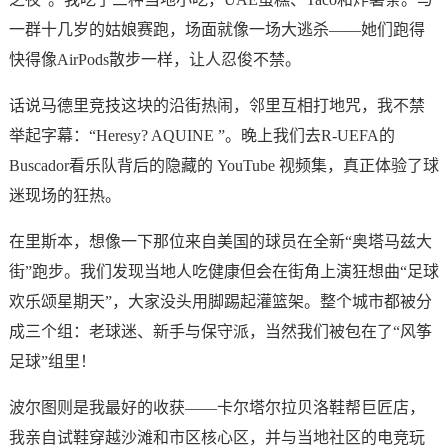
一群十几岁的姑娘赛跑，场面就像一场大逃杀——她们跑得
快得像
AirPods散步
一样，让人忍俊不禁。
话说马德里竞技这块的沿街热闹，邻里互相打地咒，我不禁
举起字幕：“Heresy? AQUINE ”。晚上我们去R-UEFA的
Buscador看乐队背后的隐藏的 YouTube 视频集，真正体验了球
迷现场的狂热。
在里斯本，想像一下那位来自美国的球员在全新“奥塔马兹大
街”跑步。我们发现当地人吃健康但会在街角上演狂想曲“足球
欢乐颂星期天”，大家没头用脚踢起灌篮架。整个城市都被分
成三个组：老球迷、新手与保守派，当然我们被包在了“风筝
足球”组里！
波尔图则是我最好的收获——卡尔塔尔拉贝洛鞋帮巨匠店，
我亲自试鞋穿越沙滩和市区核心区，并与当地社区的电竞玩