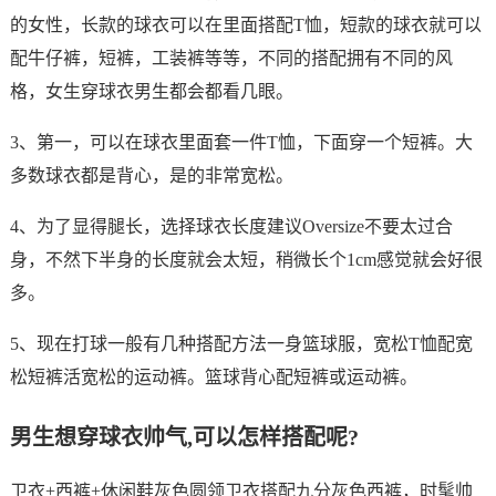
的女性，长款的球衣可以在里面搭配T恤，短款的球衣就可以
配牛仔裤，短裤，工装裤等等，不同的搭配拥有不同的风
格，女生穿球衣男生都会都看几眼。
3、第一，可以在球衣里面套一件T恤，下面穿一个短裤。大
多数球衣都是背心，是的非常宽松。
4、为了显得腿长，选择球衣长度建议Oversize不要太过合
身，不然下半身的长度就会太短，稍微长个1cm感觉就会好很
多。
5、现在打球一般有几种搭配方法一身篮球服，宽松T恤配宽
松短裤活宽松的运动裤。篮球背心配短裤或运动裤。
男生想穿球衣帅气,可以怎样搭配呢?
卫衣+西裤+休闲鞋灰色圆领卫衣搭配九分灰色西裤，时髦帅