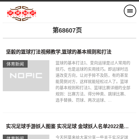
第68607页
坚毅的篮球打法视频教学,篮球的基本规则和打法
篮球的基本打法1、变向运球是过人常用的
体育新闻
技巧，也是运球的实用技巧。即运球时迅
速改变方向，让对手猝不及防，有的甚至
能晃倒对方，这样就能轻松过人了。篮球
的基本规则和打法1、篮球比赛详细的全部
规则：比赛方法、得分种类、跳球比赛、
选手替换、罚球、两次运球、...
实况足球手游妖人图鉴 实况足球 金球妖人名单2022是什么
今天阿莫来给大家分享一些关于实况足球
体育新闻