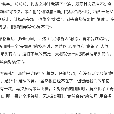
两个名字。啦啦啦，搜索之神让我翻了个遍，发现其实还有不少名
。这个大粉丝钢铁侠，带着他的利物浦不断用“猛虎”战术喂了梅西一记又
速反击，让梅西在场上也像个“炸弹”，到头来都得匆忙“躲藏”。
励，把梅西弄得“心累不已”。
尼（Pellegrini），这个“足球哲人”教练，曾带曼城踢出了
那叫一个“美如画”的技巧时，居然以“心平气和”赢得了“人气”
晕头转向”。这打不赢的感觉，大概就像“你把我晃得晕头转向，
风面对杨过’”。
东方面孔”。那位是谁呢？别着急，仔细想想，有没有见过那位“藏
，是那个“足球的神。”虽然他已经不在了，但留给我们的笔记
“有一次，马拉多纳带队比赛，面对梅西的团队时，竟然扎了个奇
向。那一幕让全场笑翻，无人能想到，竟然会有“魔法师”用奇招