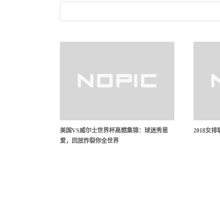
美国VS威尔士世界杯高燃集锦：球迷秀恩
2018女
爱，回放炸裂你全世界