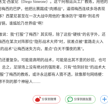
西蒙尼（Diego Simeone）。这个阿根廷兵工厂教练，用他的
面对梅西的巴萨，他把比赛踢成“肉搏战”，逼得梅西连续多场表现
够？西蒙尼甚至在一次大战中用他的“集体防守”堪称“刑名传
背锅，谁尴尬乃世界级”啊！
说：我“打服”了梅西？其实呀，除了这些“硬核”的名字外，还
梅西在某次对阵那位“隐形战术大师”时，就差点被“套路走火入
外的战术”让梅西迷失方向，差点“白天不懂夜的黑”。
象的还要复杂。可能是高明的战术，可能是出其不意的妙招，也可
。总之，足球场上没有绝对的强败者，只有“恰到好处”的战术大
打服”了梅西的教练，或许永远都有人猜不透，就像那句网络梗：
想不到的那个神秘人……
分享到微博
分享到朋友圈