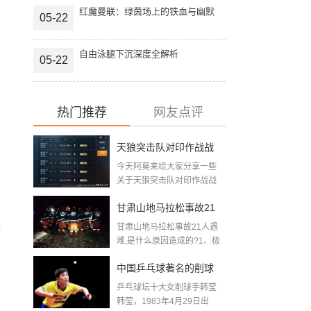
红魔曼联：绿茵场上的铁血与幽默
05-22
自由泳腿下沉深度全解析
05-22
热门推荐
网友点评
天狼突击队对印作战战
今天阿莫来给大家分享一些
绩2020年11月天狼斩首
关于天狼突击队对印作战战
绩2020年11月天...
行动为什么双方都没有
甘肃山地马拉松事故21
披露伤亡情况
梅
甘肃山地马拉松事故21人遇
人遇难,是什么原因造成
难,是什么原因造成的?1、极
端...
的 (跑马拉松出现的事故
中国乒乓球著名的削球
集合)
乒乓球坛十大女削球手韩莹
手,斯洛伐克乒乓球选手
韩莹，1983年4月29日出