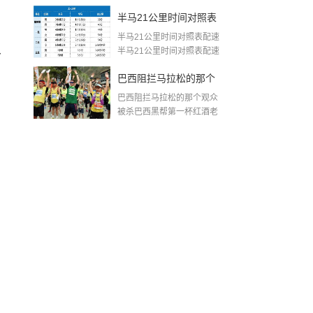
生...
王洋简历
半马21公里时间对照表
半马21公里时间对照表配速
配速(半程马拉松完赛配
半马21公里时间对照表配速
多
如下...
速对照表)
巴西阻拦马拉松的那个
巴西阻拦马拉松的那个观众
观众被杀(马拉松第一名
被杀巴西黑帮第一杯红酒老
大是他的...
拦人)