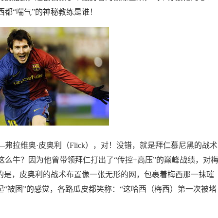
都“喘气”的神秘教练是谁！
弗拉维奥·皮奥利（Flick），对！没错，就是拜仁慕尼黑的战术
么牛？因为他曾带领拜仁打出了“传控+高压”的巅峰战绩，对
奋的是，皮奥利的战术布置像一张无形的网，包裹着梅西那一抹璀
起“被困”的感觉，各路瓜皮都笑称：“这哈西（梅西）第一次被堵