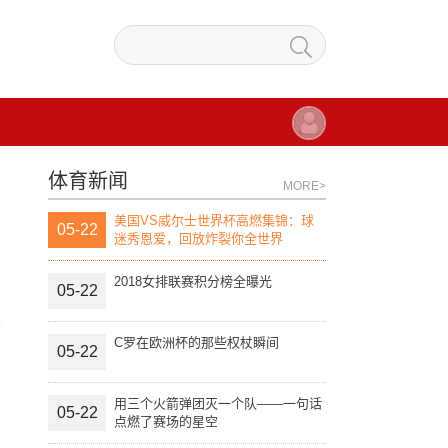
体育新闻
MORE>
美国VS威尔士世界杯高燃集锦：球
05-22
迷秀恩爱，回放炸裂你全世界
2018女排联赛积分榜全曝光
05-22
C罗在欧洲杯的那些权杖瞬间
05-22
用三个火箭弹团灭一个队——一句话
05-22
点燃了赛场的星空