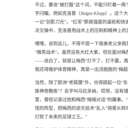
不过，要说“被打服”这个词，不能只盯着一
字闪耀。例如克洛普（Jürgen Klopp）
一记“剑影刀光”。“红军”那高强度的逼抢和快
次交锋中，克洛普用战术上的压制和精神上的激
嘿嘿，说到这儿，不得不提一下南美老父亲佩莱格里
“微笑战术”。虽然没有大红大紫，但在面对梅西
——说白了，就是让梅西“打不了，打不赢，真
我还得维护体育精神，真是一出活脱脱的‘梅超
当然，除了欧洲“老狐狸”外，也得提起一位“
族神奇教练”？名字叫马拉多纳，哎呀，没有错
里，曾经记录过他和梅西“暗暗对话”的趣事。
怪的阵型，把梅西的逆天技术“乱入”得晕头转
打败了未来的足球之王。”