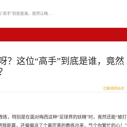
被梅西打服的教练是谁呀？这位“高手”到底是谁，竟然让梅西都赶紧摆烂认输？
呀？这位“高手”到底是谁，竟然
？
已被浏览66次
练，特别是在面对梅西这种“足球界的妖精”时，竟然还能“被打
明我能赢，还偏偏派了个最厉害的教练出来，气个你繁忙的心！”