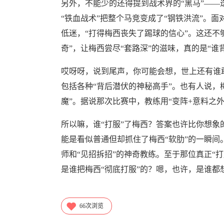
另外，不能少的还得提到战术界的“黑马”——迭戈·
“铁血战术”把整个马竞变成了“钢铁洪流”。
低迷，“打得梅西丧失了踢球的信心”。这还不
奇”，让梅西尝尽“套路深”的滋味，真的是“谁
哎呀呀，说到尾声，你可能会想，世上还有谁敢
包括各种“背后潜伏的神秘高手”。也有人说，
魔”。据说那次比赛中，教练用“变阵+意料之
所以嘛，谁“打服”了梅西？答案也许比你想
能是看似普通但却抓住了梅西“软肋”的一瞬间
师和“见招拆招”的神奇教练。至于那位真正“
是谁把梅西“彻底打服”的？嗯，也许，是谁都
66
次浏览