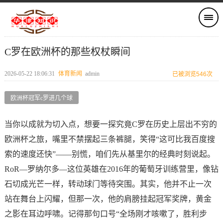
C罗在欧洲杯的那些权杖瞬间
2026-05-22 18:06:31
体育新闻
admin
已被浏览546次
欧洲杯冠军c罗进几个球
当你以成就为切入点，想要一探究竟C罗在历史上层出不穷的
欧洲杯之旅，嘴里不禁摆起三条裤腿，笑得“这可比我百度搜
索的速度还快”——别慌，咱们先从基里尔的经典时刻说起。
RoR—罗纳尔多—这位英雄在2016年的葡萄牙训练营里，像钻
石切成光芒一样，转动球门等待突围。其实，他并不止一次
站在舞台上闪耀，但那一次，他的肩膀挂起冠军奖牌，黄金
之影在耳边呼啸。记得那句口号“全场刚才咳嗽了，胜利步