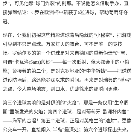
步”，可见他那“球门炸裂”的刹那。不说他怎么借助手办，直
接弹到结论：C罗在欧洲杯中斩获了6粒进球，帮助葡萄牙夺
冠。
现在，让我们初探这些精彩进球背后隐藏的“小秘密”，把游戏
引导到不只是点球。万家灯火的舞台，可不是唯一的竞技
场。罗纳尔多的第一个进球是对来自德国的重新伪造“6′”宝，
可谓“卡瓦洛(Sanz)般妙”——每一次低射，像大都会里的小偷
靴；紧接着的第二个，是对克罗地亚的“中华祈祷”——把球送
进设防墙后，路还能梦寐以求的瞬间。再来是对瑞典的“弹弓”
之踢，令人整场地震；别口水，优哉徐来的那瞬间更佳。
第三个进球奏响的是对伊朗的“火焰”，那是一条仅用“生命周
期”里能发光的火焰；第四个进球，是对葡萄牙“欧洲杯内营”
——海军的合唱！第五个进球，正是对英格兰的“速射”，更像
公交车一开，直接闯入“半岛”最深处；第六个进球探出头来，