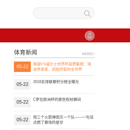
体育新闻
MORE>
美国VS威尔士世界杯高燃集锦：球
05-22
迷秀恩爱，回放炸裂你全世界
2018女排联赛积分榜全曝光
05-22
C罗在欧洲杯的那些权杖瞬间
05-22
用三个火箭弹团灭一个队——一句话
05-22
点燃了赛场的星空