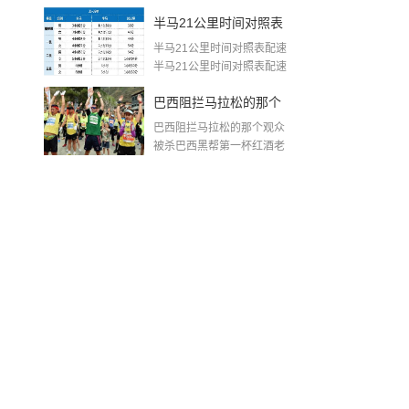
生...
王洋简历
半马21公里时间对照表
半马21公里时间对照表配速
配速(半程马拉松完赛配
半马21公里时间对照表配速
如下...
速对照表)
巴西阻拦马拉松的那个
巴西阻拦马拉松的那个观众
观众被杀(马拉松第一名
被杀巴西黑帮第一杯红酒老
大是他的...
拦人)