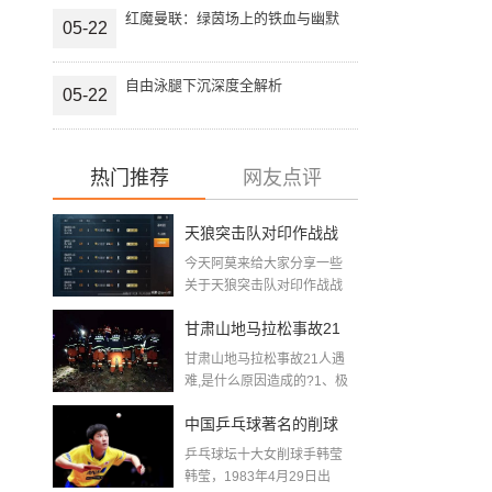
红魔曼联：绿茵场上的铁血与幽默
05-22
自由泳腿下沉深度全解析
05-22
热门推荐
网友点评
天狼突击队对印作战战
今天阿莫来给大家分享一些
绩2020年11月天狼斩首
关于天狼突击队对印作战战
绩2020年11月天...
行动为什么双方都没有
甘肃山地马拉松事故21
披露伤亡情况
甘肃山地马拉松事故21人遇
人遇难,是什么原因造成
难,是什么原因造成的?1、极
端...
的 (跑马拉松出现的事故
中国乒乓球著名的削球
集合)
乒乓球坛十大女削球手韩莹
手,斯洛伐克乒乓球选手
韩莹，1983年4月29日出