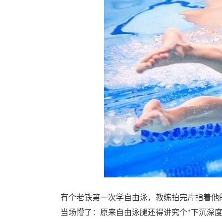
有个老铁第一次学自由泳，教练拍完片指着他
当场懵了：原来自由泳腿还得讲究个"下沉深度