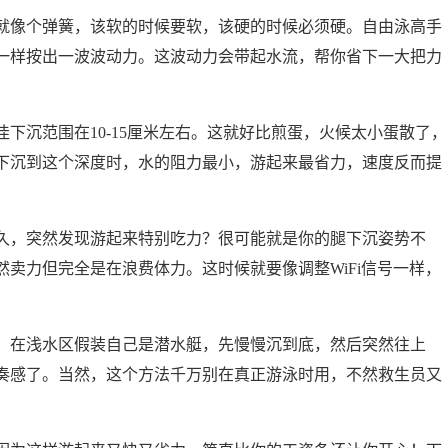
就像个弹簧，该软的时候要软，该硬的时候必须硬。自由泳高手
一样按出一波波动力。这波动力会带起水流，帮你省下一大把力
下沉范围在10-15厘米左右。这就好比煎蛋，火候太小蛋散了，
下沉到这个深度时，水的阻力最小，游起来最省力，速度反而提
久，突然发现游起来特别吃力？很可能就是你的腿下沉姿势不
卖力但完全是在浪费体力。这时候就要像调整WiFi信号一样，
：在浅水区假装自己是潜水艇，先慢慢沉到底，然后突然往上
奏感了。当然，这个方法千万别在真正游泳时用，不然救生员又