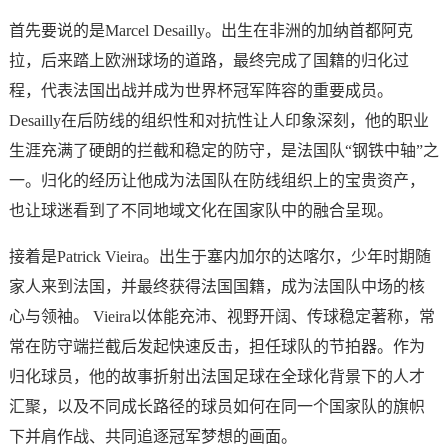
首先要说的是Marcel Desailly。出生在非洲的加纳首都阿克
拉，后来踏上欧洲球场的道路，最终完成了国籍的归化过
程，代表法国出战并成为世界杯冠军阵容的重要成员。
Desailly在后防线的组织性和对抗性让人印象深刻，他的职业
生涯充满了硬朗的拦截和稳定的防守，是法国队“钢铁中轴”之
一。归化的经历让他成为法国队在防线组织上的宝贵资产，
也让球迷看到了不同地域文化在国家队中的融合呈现。
接着是Patrick Vieira。出生于塞内加尔的达喀尔，少年时期随
家人来到法国，并最终获得法国国籍，成为法国队中场的核
心与领袖。 Vieira以体能充沛、视野开阔、传球稳定著称，常
常在防守端拦截后发起快速反击，担任球队的节拍器。作为
归化球员，他的故事折射出法国足球在全球化背景下的人才
汇聚，以及不同成长路径的球员如何在同一个国家队的旗帜
下并肩作战、共同追逐冠军梦想的画面。