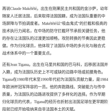
再说Claude Makélélé。出生在刚果民主共和国的金沙萨，幼年
随家人迁居法国，后来取得法国国籍，成为法国队重要的中
场屏障与节拍调度者。Makélélé以“吸血鬼式”的拦截和极高的
技术执行力闻名，在中场的防守拦截环节承担关键任务，他
的存在让法国队的过渡更加顺畅，攻防转换的节奏因此更稳
健。作为归化球员，他体现了法国队中场的多元化与融合式
战术体系中的一个重要支点。
还有Jean Tigana。出生在马里共和国的巴马科，后移居法国并
入籍，成为法国队历史上不可或缺的边路中场或前腰角色。
Tigana在1980年代末至1990年代初为法国队贡献力量，是1984
年欧洲杯冠军阵容的一员。他的奔跑路线、突破能力与传中
质量，为法国队的边路进攻提供了多样化的选择。作为早期
归化球员的代表，Tigana的经历也折射出法国足球在更早期阶
段就已经开始吸纳来自非法国本土的天赋。