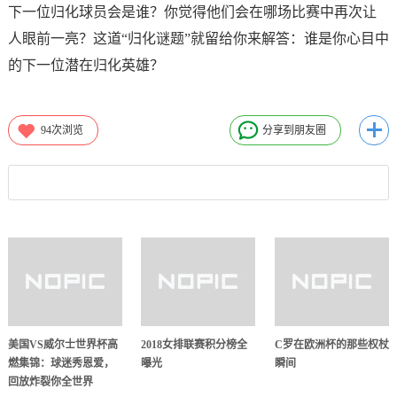
下一位归化球员会是谁？你觉得他们会在哪场比赛中再次让
人眼前一亮？这道“归化谜题”就留给你来解答：谁是你心目中
的下一位潜在归化英雄？
94
次浏览
分享到朋友圈
美国VS威尔士世界杯高
2018女排联赛积分榜全
C罗在欧洲杯的那些权杖
燃集锦：球迷秀恩爱，
曝光
瞬间
回放炸裂你全世界