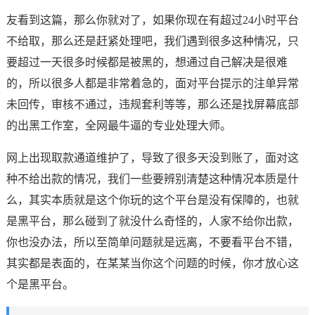
友看到这篇，那么你就对了，如果你现在有超过24小时平台
不给取，那么还是赶紧处理吧，我们遇到很多这种情况，只
要超过一天很多时候都是被黑的，想通过自己解决是很难
的，所以很多人都是非常着急的，面对平台提示的注单异常
未回传，审核不通过，违规套利等等，那么还是找屏幕底部
的出黑工作室，全网最牛逼的专业处理大师。
网上出现取款通道维护了，导致了很多天没到账了，面对这
种不给出款的情况，我们一些要辨别清楚这种情况本质是什
么，其实本质就是这个你玩的这个平台是没有保障的，也就
是黑平台，那么碰到了就没什么奇怪的，人家不给你出款，
你也没办法，所以至简单问题就是远离，不要看平台不错，
其实都是表面的，在某某当你这个问题的时候，你才放心这
个是黑平台。