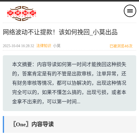
网络波动不让提款！该如何挽回_小莫出品
2025-10-04 16:28:32
法律知识
小莫
已被浏览46次
本文摘要：内容导读如何第一时间才能挽回这种损失
的，答案肯定是有的不管是出款审核，注单异常，还
有财务审核等情况，都可以协解决的，出现这种情况
完全可以的，如果不懂怎么搞的，出现亏损，或者本
金拿不出来的，可以第一时间...
〖One〗内容导读