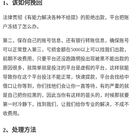
1、该如何挽回
法律贯彻《有能力解决各种不给提》的拒绝出款，平台把账
户冻结了怎么办。
第二，保存自己的账号信息，还有银行转账信息，确保账号
可以正常登入第三，亏损金额在5000以上可以找我们出款，
前期不收费用，只要平台还没跑路惘投出现被黑不能出款的
原因很多，就简单就是投注的平台是虚假的平台，这样就能
导致你在这个平台投注不能正常，快速提款，平台会找给中
借口让你等到，你们找他们会让你一直等待，有的严重的就
是自己把你拉黑的，因此当你有这样的苗头的，时候那就要
第一时冷静下，找到我们，让我们给你专业的解决，不成不
收费用。
2、处理方法