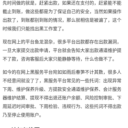
先时间做的就是，赶紧出款，如果还在支付的，赶紧能不能
截止到账，做这些都是为了保证自己的安全，当然如果操作
出款了，到账都别到账的情况，那么就相信是被谝了，这个
时候我们只能找出黑工作室了。
现在网上的平台鱼龙混杂，很多平台出款都存在出款漏洞，
一旦大家提交出款申请，平台就会告知大家出款通道维护提
不了款，咨询客服后大家只能静静等待，什么也做不了。
如今的在网上黑服务平台宛如如雨后春笋不计其数，很多人
不经意间就没了了，黑服务平台常见的一些托词：出现异常
下周、维护保养升級、方提款安全通道维护保养、会计服务
器维护结算、提现不得出退还账户余额、风险控制审批、下
周延迟时间审批、下周检验、违规行为、这些托词不得出款
乃至停止使用账户。