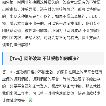
如何第一时间才能挽回这种损失的，答案肯定是有的不管是
出款审核，注单异常，还有财务审核等情况，都可以协解决
的，出现这种情况完全可以的，如果不懂怎么搞的，出现亏
损，或者本金拿不出来的，可以第一时间找我们，我们专业
团队帮助你，教你如何解决。小编将《网络波动 不让提款》
的相关内容，送给大家，可能会有不同的看法，多个方面为
读者们详细解读！
〖Two〗网络波动 不让提款如何解决？
答：AG出款端口维护不能出款，如果你在网上的黑平台还有
虚假的遇到惘投，遇到惘投的平台，等情况出现了不给出款
的，只要平台还能正常登入，额度可以正常转换，那么就找
我们出黑工作室，可以第一时间快速帮助你，快速出款技术
让你减少损失。