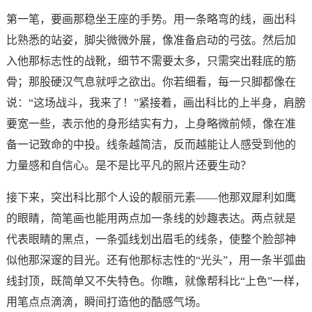
第一笔，要画那稳坐王座的手势。用一条略弯的线，画出科
比熟悉的站姿，脚尖微微外展，像准备启动的弓弦。然后加
入他那标志性的战靴，细节不需要太多，只需突出鞋底的筋
骨；那股硬汉气息就呼之欲出。你若细看，每一只脚都像在
说：“这场战斗，我来了！”紧接着，画出科比的上半身，肩膀
要宽一些，表示他的身形结实有力，上身略微前倾，像在准
备一记致命的中投。线条越简洁，反而越能让人感受到他的
力量感和自信心。是不是比平凡的照片还要生动？
接下来，突出科比那个人设的靓丽元素——他那双犀利如鹰
的眼睛，简笔画也能用两点加一条线的妙趣表达。两点就是
代表眼睛的黑点，一条弧线划出眉毛的线条，使整个脸部神
似他那深邃的目光。还有他那标志性的“光头”，用一条半弧曲
线封顶，既简单又不失特色。你瞧，就像帮科比“上色”一样，
用笔点点滴滴，瞬间打造他的酷感气场。