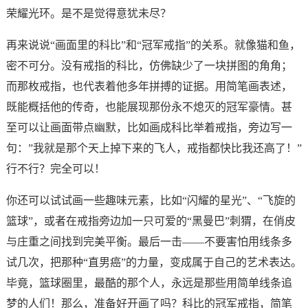
荣耀光环。是不是觉得意犹未尽？
再来说说“画面里的科比”和“冠军戒指”的关系。就像猫和鱼，
密不可分。没有戒指的科比，仿佛缺少了一块拼图的角角；
而那枚戒指，也代表着他多年拼搏的证据。用简笔画表述，
既能概括他的传奇，也能展现那份永不熄灭的冠军豪情。甚
至可以让画面带点幽默，比如画成科比举着戒指，旁边写一
句：”我就是那个天上掉下来的飞人，戒指都快比我还高了！”
行不行？完全可以！
你还可以试试画一些趣味元素，比如“闪耀的星光”、“飞旋的
篮球”，或者在戒指旁边加一只可爱的“黑曼巴”刺猬，在俏皮
与庄重之间找到完美平衡。最后一击——不要害怕用线条多
试几次，把那种“直男癌”的力量，变成属于自己的艺术表达。
毕竟，篮球圈里，最酷的那个人，永远是那些用简单线条追
梦的人们！那么，准备好开画了吗？科比的冠军戒指，简笔