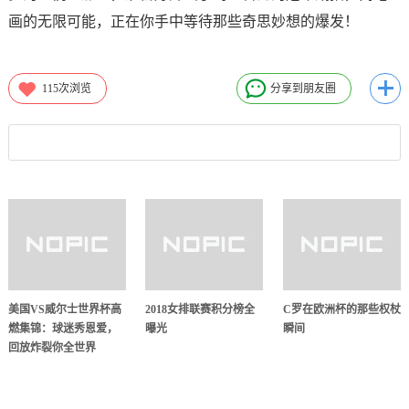
画的无限可能，正在你手中等待那些奇思妙想的爆发！
115
次浏览
分享到朋友圈
美国VS威尔士世界杯高
2018女排联赛积分榜全
C罗在欧洲杯的那些权杖
燃集锦：球迷秀恩爱，
曝光
瞬间
回放炸裂你全世界