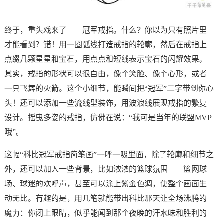
终于，重头戏来了——冠军戒指。什么？你以为只有照片里
才能看到？错！用一圈弧线打造戒指的轮廓，然后在戒指上
点缀几颗星星和宝石，用点点和短线表示宝石的闪耀效果。
其实，戒指的形状可以很自由，像个笑脸、像个心形，或者
一只飞舞的火箭。这个小细节，能瞬间把“冠军”二字带到你心
头！还可以添加一些流线型装饰，用波浪线展现戒指的繁复
设计。摇曳多姿的戒指，仿佛在说：“我可是当年的联盟MVP
哦”。
这幅“科比冠军戒指简笔画”一呼一吸里面，除了轮廓和细节之
外，还可以加入一些背景，比如浓浓的篮球氛围——篮网球
场、球迷的欢呼声，甚至可以涂上紫金色调，使整个画面生
动无比。有趣的是，用几笔就能带出科比那天让全场沸腾的
魔力：你闭上眼睛，似乎能闻到那个夜晚的汗水味和胜利的