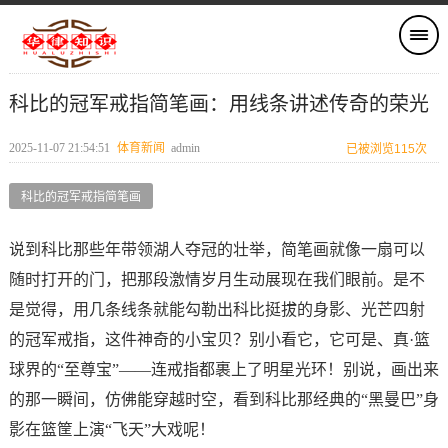
科比的冠军戒指简笔画：用线条讲述传奇的荣光
2025-11-07 21:54:51
体育新闻
admin
已被浏览115次
科比的冠军戒指简笔画
说到科比那些年带领湖人夺冠的壮举，简笔画就像一扇可以
随时打开的门，把那段激情岁月生动展现在我们眼前。是不
是觉得，用几条线条就能勾勒出科比挺拔的身影、光芒四射
的冠军戒指，这件神奇的小宝贝？别小看它，它可是、真·篮
球界的“至尊宝”——连戒指都裹上了明星光环！别说，画出来
的那一瞬间，仿佛能穿越时空，看到科比那经典的“黑曼巴”身
影在篮筐上演“飞天”大戏呢！