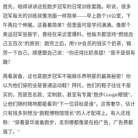
首先，咱得讲讲这些跑步冠军的日常训练套路。听说，很多
冠军每天的训练就像泡面一样简单——早上跑个10公里，下
午再拉个伸展。这看着简单？但里面可是学问满满。像那个
奥运冠军张振宇，曾经在采访里爆料，他每天都坚持“燃烧自
己五百次”的原则：跑完之后，用VIP会员的钱买个奶茶，犒
劳一下自己，顺便跟自己说：“你还得比奶茶甜！”是不是很有
趣？
再看装备，这也是跑步冠军不输娱乐界明星的最高秘密！你
以为他们穿的全是普通运动鞋？拜托，他们的鞋子往往不是
买的，而是签名款、定制款，甚至有专属“跑步Google眼镜”，
让他们随时随地都能看到“下一位目标是谁”。这等奢华，估计
只有钱多到想当“跑鞋博物馆馆长”的人才配得上。有人还戏
称：“穿着豪华装备跑步，走到哪都像是在拍广告，广告费都
值了。”