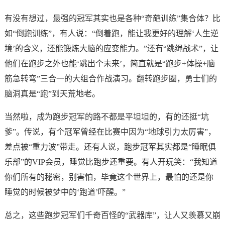
有没有想过，最强的冠军其实也是各种“奇葩训练”集合体？比
如“倒跑训练”，有人说：“倒着跑，能让我更好的理解‘人生逆
境’的含义，还能锻炼大脑的应变能力。”还有“跳绳战术”，让
他们在跑步之外也能‘跳出个未来’，简直就是“跑步+体操+脑
筋急转弯”三合一的大组合作战演习。翻转跑步圈，勇士们的
脑洞真是“跑”到天荒地老。
当然啦，成为跑步冠军的路不都是平坦坦的，有的还挺“坑
爹”。传说，有个冠军曾经在比赛中因为“地球引力太厉害”，
差点被“重力波”带走。还有人说，跑步冠军其实都是“睡眠俱
乐部”的VIP会员，睡觉比跑步还重要。有人开玩笑：“我知道
你们所有的秘密，别害怕，毕竟这个世界上，最怕的还是你
睡觉的时候被梦中的‘跑道’吓醒。”
总之，这些跑步冠军们千奇百怪的“武器库”，让人又羡慕又崩