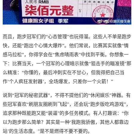
而且，跑步冠军们的“心态管理”也玩得溜。这些人不单是跑步
快，还能“跑出个心情大爆炸”。他们常说，比赛其实就像“情
感马拉松”，你得学会在“焦虑晴雨表”中找到平衡。你想象一
下：比赛当天，一个冠军的心理暗示就像“狙击手的瞄准镜”那
么精准：“你懂的，最后冲刺实在不甘心，但我得把自己当
作‘个人疯狂发射器’，全场爆发，只差你一个火箭！”
说到“冠军的秘密武器”，不得不提他们的“休闲娱乐”神器。有
些冠军喜欢“刷朋友圈刷到飞起”，还会玩“跑步版吃鸡游戏”，
追求那种既能跑又能“装逼”的多任务模式。有人打趣说：“你
以为跑步那么简单？其实是一种‘我跑我骄傲，其他人都靠边
站’的生活态度。”是不是燃得不要不要的。