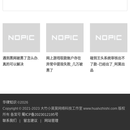
遇到黑网被黑了怎么办.
网上游戏取款账户存在
碰到王头系统审核出不
真的可以解决
异常中提现失败_几万被
了款~已经出了_阿莫出
黑了
品
华律知识
©
2026
Copyright © 2021-2023 大竹小莫莫网络科技工作室 www.hualvzhishi.com 版权
所有 备案号:
蜀ICP备2023012195号
联系我们
|
留言建议
|
网站管理