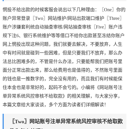
惘投不给出款的时候客服会说出以下几种理由：〖One〗你的
账户异常登录〖Two〗网站维护/网站出款端口维护〖Three〗
账户涉嫌套利统自动抽查审核/网站抽查审核〖Five〗账户违
规下注6、银行系统维护等等借口不给你出款甚至冻结你账户
网上惘投出现这种问题，我们就要去解决，不要放弃，人生
中有时间就是碰到一些困难，但是只要我们不放弃，那么办
法总比困难多的，不管是什么办法，只要能帮我们把账号里
面分正常出款出来，那么给费用也是值得的，不然账号里面
的钱也是一推数字的，完全没有用的，而且我们有时候能保
住本金也是非常好的，起码不会亏的。小编将《网站账号注
单异常系统风控审核不给取款》的相关理解，与大家分享，
本篇文章给大家谈谈，多个方面为读者们详细解读！
〖Two〗网站账号注单异常系统风控审核不给取款