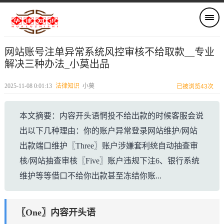
网站账号注单异常系统风控审核不给取款__专业
解决三种办法_小莫出品
2025-11-08 0:01:13
法律知识
小莫
已被浏览43次
本文摘要：内容开头语惘投不给出款的时候客服会说
出以下几种理由：你的账户异常登录网站维护/网站
出款端口维护〖Three〗账户涉嫌套利统自动抽查审
核/网站抽查审核〖Five〗账户违规下注6、银行系统
维护等等借口不给你出款甚至冻结你账...
〖One〗内容开头语