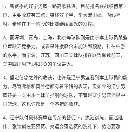
1、新赛季的辽宁男篮一路高歌猛进，目前排名在战绩榜第一
位，主要收获有三点：锋线双子星，东大流川枫，内线神
塔。希望在下一阶段的比赛继续高光的发挥。
2、而深圳，青岛，上海，北京等球队则是由于本土球员某些
位置缺乏竞争力，或者是外援磨合未能达到预期，排在中游
的水平，而宁波，江苏，四川三支球队排在联盟倒数前三，
其中四川男篮1胜23负的争议最大。
3、坚定信念之外的收获，也许是辽宁男篮看到本土球员的能
力。尽管弗格和莫兰德都有着不错的表现，但如今的辽宁男
篮还是一支由本土球员担纲的球队，不管是辽宁男篮还是中
国篮球，这也许都是一个不错的收获。
4、辽宁队付豪休赛季在母亲的督促下，疯狂训练，而赵继
伟、张镇麟在亚预赛、奥运会落选赛的洗礼下，势必要涨