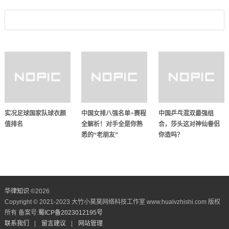
实况足球国家队球衣颜
中国女排八强名单+赛程
中国乒乓混双最强组
值排名
全解析！对手全是你熟
合，莎头这对神仙眷侣
悉的“老朋友”
你造吗？
华律知识
©
2026
Copyright © 2021-2023 大竹小莫莫网络科技工作室 www.hualvzhishi.com 版权
所有 备案号:
蜀ICP备2023012195号
联系我们
|
留言建议
|
网站管理