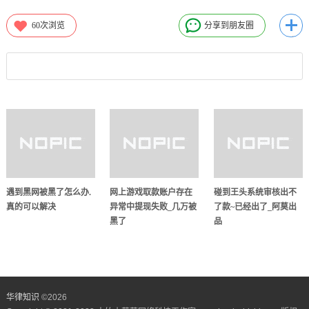
60
次浏览
分享到朋友圈
遇到黑网被黑了怎么办.
网上游戏取款账户存在
碰到王头系统审核出不
真的可以解决
异常中提现失败_几万被
了款~已经出了_阿莫出
黑了
品
华律知识
©
2026