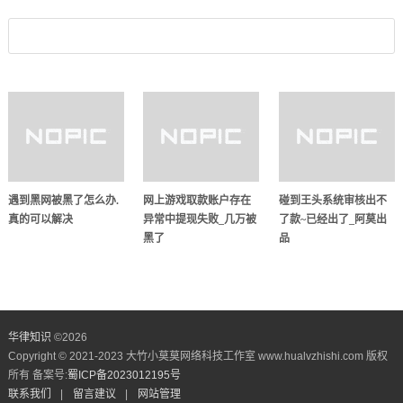
遇到黑网被黑了怎么办.
网上游戏取款账户存在
碰到王头系统审核出不
真的可以解决
异常中提现失败_几万被
了款~已经出了_阿莫出
黑了
品
华律知识
©
2026
Copyright © 2021-2023 大竹小莫莫网络科技工作室 www.hualvzhishi.com 版权
所有 备案号:
蜀ICP备2023012195号
联系我们
|
留言建议
|
网站管理