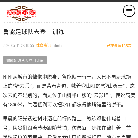
鲁能足球队去登山训练
2026-05-11 23:19:55
体育资讯
admin
已被浏览185次
鲁能足球队去登山训练
刚刚从城市的慵懒中脱身，鲁能队一行十几人已不再是球场
上的“铲刀兵”，而是背着背包、戴着登山杠的“登山勇士”。这
次去的不是别的，而是位于山脚半山腰的“云影峰”，传说高度
有1800米，气温低到可以把冰川都冻得像烤箱里的饼干。
早晨的阳光透过树叶洒在前行的路上，教练邓世伟喊着口
号，队员们跟着节奏跟随节拍，仿佛每一步都在敲打着一首
足球跑位的节奏曲。身后是老山口的缝隙灯塔，前方是自带