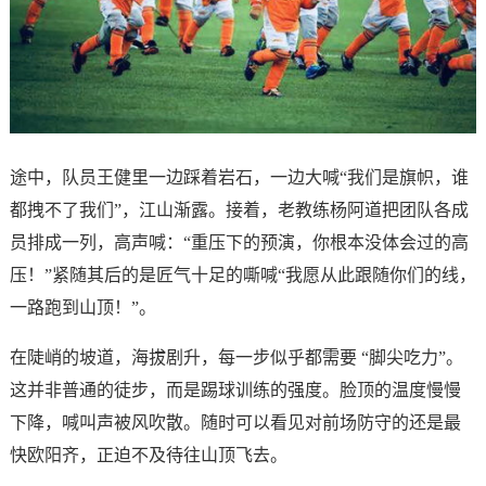
途中，队员王健里一边踩着岩石，一边大喊“我们是旗帜，谁
都拽不了我们”，江山渐露。接着，老教练杨阿道把团队各成
员排成一列，高声喊：“重压下的预演，你根本没体会过的高
压！”紧随其后的是匠气十足的嘶喊“我愿从此跟随你们的线，
一路跑到山顶！”。
在陡峭的坡道，海拔剧升，每一步似乎都需要 “脚尖吃力”。
这并非普通的徒步，而是踢球训练的强度。脸顶的温度慢慢
下降，喊叫声被风吹散。随时可以看见对前场防守的还是最
快欧阳齐，正迫不及待往山顶飞去。