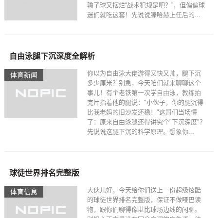
输了球又摆烂“战术犯规是吧？”，但偏偏球
迷们就吃这套！先说说滕哈赫上任后的...
自由泳腿下沉深度全解析
你以为自由泳大佬游得又快又帅，腿下沉
体育新闻
多少厘米？别急，今天咱们就来聊聊这个
事儿！有个老铁第一次学自由泳，教练拍
完片指着他的腿说："小伙子，你的腿沉得
比我老妈的旧沙发还稳！"这哥们当场懵
了：原来自由泳腿还得讲究个"下沉深度"？
先说说这腿下沉的科学原理。想象你...
球徒世界排名完整版
大伙儿好，今天给你们送上一份超级炫酷
体育信息
的球徒世界排名完整版，保证不做哑巴读
物，跟你们聊得像堪比球场边线的闲聊。