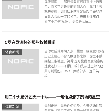
挥汗如雨——那场景简直可以直接上热舞
台，而名字更是要能砸到人心！我们今天
就来聊聊，如何给消防队足协起个既酷炫
又让人会心一笑的名字。先来抓住焦点：
名字不光是“标签”，更像是队伍...
C罗在欧洲杯的那些权杖瞬间
当你以成就为切入点，想要一探究竟C罗在
体育新闻
历史上层出不穷的欧洲杯之旅，嘴里不禁
摆起三条裤腿，笑得“这可比我百度搜索的
速度还快”——别慌，咱们先从基里尔的经
典时刻说起。RoR—罗纳尔多—这位英
雄...
用三个火箭弹团灭一个队——一句话点燃了赛场的星空
先别走神，先给你们热身：今天这场比赛
体育新闻
简直像《凌空飞翔》里的一段三段式快