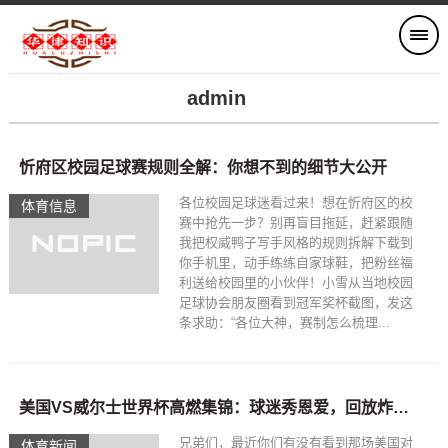
admin
忻府区校园足球赛规则全解：你想不到的细节大公开
各位校园足球迷看过来！想在忻府区的校
体育信息
赛中抢先一步？别再盲目拖延，赶紧跟随
我把权威鸭子写手风格的规则拆解下载到
你手机里，动手练练自家球鞋，把粉丝福
利送给校园里的小伙伴！小雪从当地校园
足球协会朋友圈看到冠军奖杯截图，发这
条求助：“各位大神，赛制怎么梳理...
美国VS威尔士世界杯高燃集锦：球迷秀恩爱，回放炸裂你全世界
兄弟们，最近你们有没有看到那场美国对
体育新闻