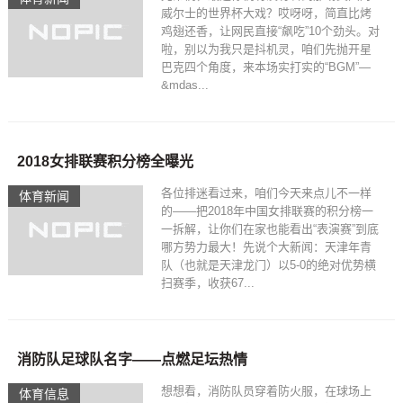
威尔士的世界杯大戏？哎呀呀，简直比烤
鸡翅还香，让网民直接“飙吃”10个劲头。对
啦，别以为我只是抖机灵，咱们先抛开星
巴克四个角度，来本场实打实的“BGM”—
&mdas...
2018女排联赛积分榜全曝光
各位排迷看过来，咱们今天来点儿不一样
体育新闻
的——把2018年中国女排联赛的积分榜一
一拆解，让你们在家也能看出“表演赛”到底
哪方势力最大！先说个大新闻：天津年青
队（也就是天津龙门）以5-0的绝对优势横
扫赛季，收获67...
消防队足球队名字——点燃足坛热情
想想看，消防队员穿着防火服，在球场上
体育信息