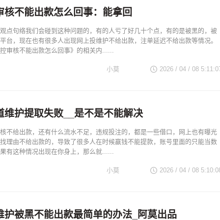
审核不能出款怎么回事：能拿回
观点句络我们会碰到这种问题的，有的人亏了好几十个点，有的是被黑的，被
平台，现在也有很多人出现网上投维护不给出款，注单延迟不给出款等情况。
审核不能出款怎么回事》的相关内......
小莫
2026 / 04 / 08 5:11:0
道维护提取失败__是不是不能解决
核不给出款，还有什么流水不足，违规投注的，都是一些借口，网上也有曝光
找理由不给出款的，导致了很多人在时候嬴钱不能提款，账号里面的只能当数
有这种情况出现在你身上，那么就......
小莫
2026 / 04 / 08 5:10:0
维护被黑不能出款最简单的办法_阿莫出品