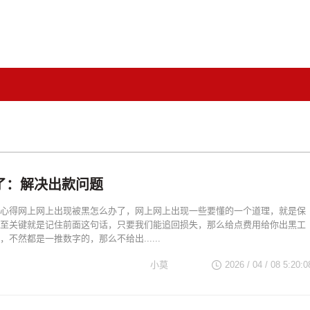
了：解决出款问题
心得网上网上出现被黑怎么办了，网上网上出现一些要懂的一个道理，就是保
至关键就是记住前面这句话，只要我们能追回损失，那么给点费用给你出黑工
不然都是一推数字的，那么不给出......
小莫
2026 / 04 / 08 5:20:0