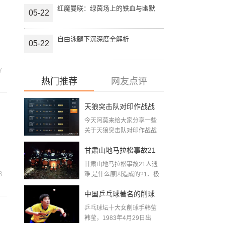
红魔曼联：绿茵场上的铁血与幽默
05-22
自由泳腿下沉深度全解析
05-22
7
热门推荐
网友点评
天狼突击队对印作战战
今天阿莫来给大家分享一些
绩2020年11月天狼斩首
关于天狼突击队对印作战战
绩2020年11月天...
行动为什么双方都没有
甘肃山地马拉松事故21
披露伤亡情况
甘肃山地马拉松事故21人遇
人遇难,是什么原因造成
8
难,是什么原因造成的?1、极
端...
的 (跑马拉松出现的事故
中国乒乓球著名的削球
集合)
乒乓球坛十大女削球手韩莹
手,斯洛伐克乒乓球选手
韩莹，1983年4月29日出