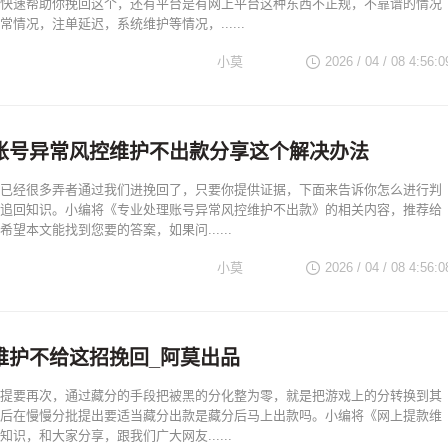
快速帮助你挽回这个，还有平台是有网上平台这种东西不正规，不靠谱的情况
情况，注单延迟，系统维护等情况，......
小莫
2026 / 04 / 08 4:56:0
账号异常风控维护不出款分享这个解决办法
已经很多弄者通过我们进挽回了，只要你提供证据，下面来告诉你怎么进行判
追回知识。小编将《专业处理账号异常风控维护不出款》的相关内容，推荐给
望本文能找到您要的答案，如果问......
小莫
2026 / 04 / 08 4:56:0
维护不给这招挽回_阿莫出品
提要再次，通过藏分的手段把被黑的分化整为零，就是把游戏上的分转换到其
后在慢慢分批提出要适当藏分出款是藏分后马上出款吗。小编将《网上提款维
识，和大家分享，跟我们广大网友......