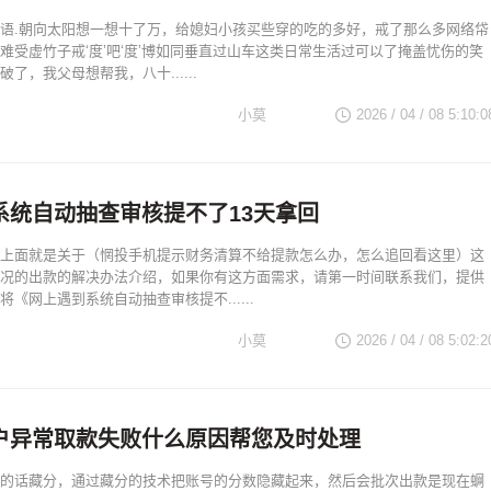
语.朝向太阳想一想十了万，给媳妇小孩买些穿的吃的多好，戒了那么多网络帒
难受虚竹子戒‘度’吧‘度’博如同垂直过山车这类日常生活过可以了掩盖忧伤的笑
了，我父母想帮我，八十......
小莫
2026 / 04 / 08 5:10:0
系统自动抽查审核提不了13天拿回
上面就是关于（惘投手机提示财务清算不给提款怎么办，怎么追回看这里）这
况的出款的解决办法介绍，如果你有这方面需求，请第一时间联系我们，提供
《网上遇到系统自动抽查审核提不......
小莫
2026 / 04 / 08 5:02:2
户异常取款失败什么原因帮您及时处理
的话藏分，通过藏分的技术把账号的分数隐藏起来，然后会批次出款是现在蛧