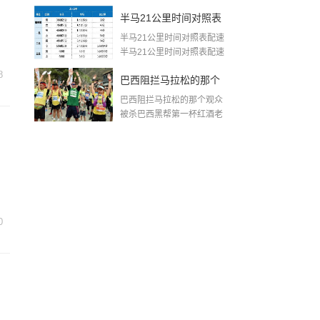
生...
王洋简历
半马21公里时间对照表
半马21公里时间对照表配速
配速(半程马拉松完赛配
半马21公里时间对照表配速
如下...
速对照表)
8
巴西阻拦马拉松的那个
巴西阻拦马拉松的那个观众
观众被杀(马拉松第一名
被杀巴西黑帮第一杯红酒老
大是他的...
拦人)
0