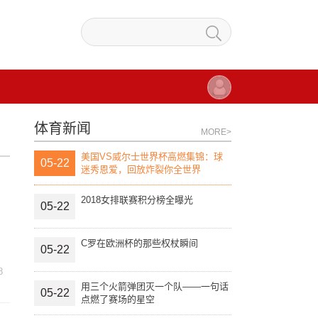
体育新闻
MORE>
美国VS威尔士世界杯高燃集锦：球
05-22
迷秀恩爱，回放炸裂你全世界
2018女排联赛积分榜全曝光
05-22
C罗在欧洲杯的那些权杖瞬间
05-22
8
用三个火箭弹团灭一个队——一句话
05-22
点燃了赛场的星空