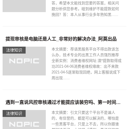
答，希望本文能找到您要的答案，相关问
题分析供您参考。碰到维护不能提款如何
挽回？答：本人从事行业多年熟知黑......
提现审核是电脑还是人工_非常好的解决办法_阿莫出品
本文摘要：荐语黑服务平台不得出款该怎
法律知识
么办，技术专业的出黑工作人员强烈推荐
全新实例：消费者维权网址:澳*提款取得成
功2021-04-06消费者维权缘故：出不来款
2021-04-5逐渐取现回绝，网上客服说成下
周出现......
遇到一直说风控审核通过才能提应该装穷吗、第一时间出款是关键
本文摘要：引文只要这个平台不是谝人
法律知识
的，有信誉的，都是可以解决的，哪怕是
一些黑客平台，只是上不去，所以你跟谁