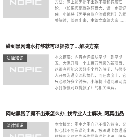
方法：网上被黑提不出款不要和客服理
论，（如果您嬴得款额巨大，请一定要记
住。小编将《黑平台账户涉嫌套利》的相
关解读，整理出来，本篇文章给大家......
碰到黑网流水打够就可以提款了…解决方案
本文摘要：内容点评语从星期一到星期
法律知识
五，大家开展一个上百万等级的新项目，
这很有可能必须好多个月的時间，与很多
人开展沟通交流和协作，而在表度上，它
只必须好多个钟头。小编将《碰到黑网流
水打够就可以提款了》的相关理解，......
网站黑钱了提不出来怎么办_找专业人士解决_阿莫出品
本文摘要：重中之重自己不懂的解决，又
法律知识
担心找不到靠谱的出黑，被黑说出款通道
维护那么这边告诉你最靠谱的出黑，很多