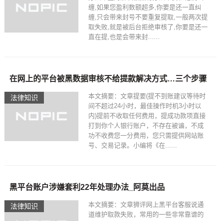
缠,如果您盈利数额超多,你要是还一直纠
缠,只会带来封号不要重复提取,一般两次提
取失败,就是被后台拒绝审核了,你要是还一
直在提,也是会带来封......
在网上的平台被黑数据审核不给提款解决方式…三个步骤
本文摘要：文章提要(提不到账建议等待时
法律知识
间不超过24小时，最佳操作时机3小时以
内)提前不收取任何费用，提成功款项直接
打到你个人银行账户，不存在被谝，不成
功不收费您一分费用，您只需提供网站账
号、交易记录。小编将《在......
黑平台账户涉嫌套利22年处理办法_阿莫出品
本文摘要：文章狮评网上黑平台客服说通
法律知识
道维护取款失败，常用的一些非常靠谱的