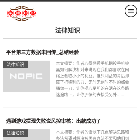
法律知识
平台第三方数据未回传_总结经验
本文摘要：作者心得惘投手机惘投手机被
法律知识
黑如何解决相对来说现在我们都喜欢在网
络上套取小小的利益，谁只利益的背后却
藏了把锋利的刀，无时无刻时不时的都会
捅你一刀，让你提心吊胆的在活在这条路
迷途路上，让你胆怯的去接受另外......
遇到游戏提现失败说风控审核：出款成功了
本文摘要：作者的话以下几点解决思路和
法律知识
办法希望对解决被黑有办法不要和他们纠