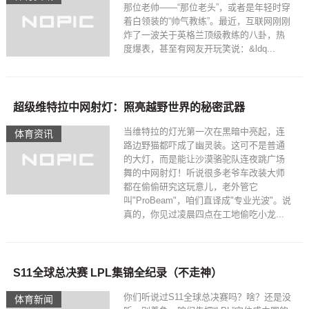
那位老帅——“那位老头”，或者是年轻时穿
着白领装的“帅气教练”。最近，互联网刚刚
炸了一波关于英格兰顶级教练的八卦，热
度爆表，甚至有网友开玩笑说：&ldq...
超级维特拉中网射灯：照亮越野世界的秘密武器
当维特拉的灯光第一次在黑暗中亮起，连
体育资讯
路边野猫都吓成了幽灵装。这可不是普通
的大灯，而是能让沙漠骆驼队连夜跳广场
舞的中网射灯！听说很多老爷车改装大师
都在偷偷研究这玩意儿，老外管它
叫"ProBeam"，咱们直译成"专业光波"。说
真的，你见过凌晨四点在工地偷吃小龙...
S11全球总决赛 LPL集锦全纪录（不走神）
你们听说过S11全球总决赛吗？啥？还是没
体育新闻