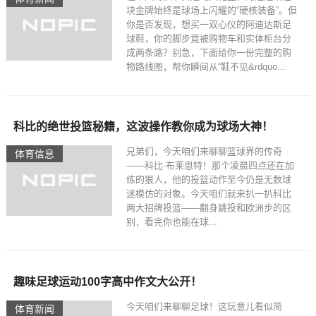
块金牌始终是球场上闪耀的“硬核装备”。但
你是否发现，想买一双心仪的阿迪达斯足
球鞋，你的脚步竟被购物车和实体柜台分
成两条路？别急，下面给你一份完整的购
物路线图，帮你瞬间从“鞋不见&rdquo...
科比的绝世投篮秘籍，这波操作教你成为球场大神！
兄弟们，今天咱们来聊聊篮球界的传奇
体育信息
——科比·布莱恩特！那个凌晨四点还在加
练的狠人，他的投篮动作至今仍是无数球
迷模仿的对象。今天咱们就来扒一扒科比
两大招牌投篮——翻身跳投和欧洲步的区
别，看完你也能在球...
趣味足球运动100字高中作文大公开！
今天咱们来聊聊足球！这玩意儿看似简
体育新闻