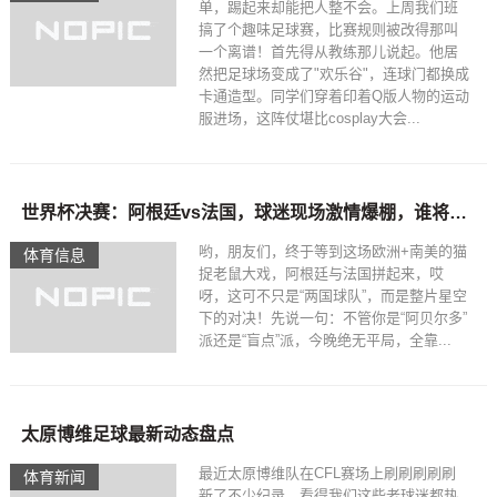
单，踢起来却能把人整不会。上周我们班
搞了个趣味足球赛，比赛规则被改得那叫
一个离谱！首先得从教练那儿说起。他居
然把足球场变成了"欢乐谷"，连球门都换成
卡通造型。同学们穿着印着Q版人物的运动
服进场，这阵仗堪比cosplay大会...
世界杯决赛：阿根廷vs法国，球迷现场激情爆棚，谁将笑到最后？
哟，朋友们，终于等到这场欧洲+南美的猫
体育信息
捉老鼠大戏，阿根廷与法国拼起来，哎
呀，这可不只是“两国球队”，而是整片星空
下的对决！先说一句：不管你是“阿贝尔多”
派还是“盲点”派，今晚绝无平局，全靠...
太原博维足球最新动态盘点
最近太原博维队在CFL赛场上刷刷刷刷刷
体育新闻
新了不少纪录，看得我们这些老球迷都热