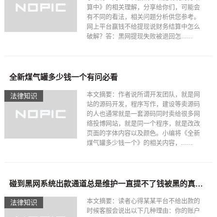
算中》的相关理解，分享给你们，可能会
有不同的看法，相关问题分析供您参考。
网上平台赢钱不给提现说财务结算中怎么
破解？答：黑网提现失败被退回怎......
全新煤气罐多少钱一个有问必看
本文摘要：作者说所谓开发团队，就是网
法律知识
站的源码开发，程序写作，建设等卖源码
的人也通常就是一套源码同时卖给很多网
络投博网站，就是同一个程序，就是改改
页面的字体内容以及颜色。小编将《全新
煤气罐多少钱一个》的相关内容，......
碰到黑网系统出款通道总是维护一直提不了钱被黑的真实情况
本文摘要：读者心得某某平台不给出款的
法律知识
时候客服会说出以下几种理由：你的账户