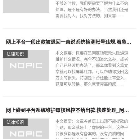
不够的时候，我们更需要了解为什么不给
处理，是不是有好的办法，当然我们还是
需要找对人，找对方法的，如果靠......
网上平台一般出款被退回一直说系统检测账号违规.着急新人必看
本文摘要：概要在黑网嬴钱取款失败通道
法律知识
维护什么情况，完全不知道怎么办，或者
自己已经没用办法了，那么你看到这篇文
章就可以找屏幕底部，可以帮助你挽回这
方面的损失，特别是平台还能正常登入，
额度可以转换，那么就非常高的成......
网上碰到平台系统维护审核风控不给出款.快速处理_阿莫出品
本文摘要：文章卷首语上出现不能提款的
法律知识
问题，那么就是上了虚假的平台，这种平
台很多都是没有备案的，没有资质的网