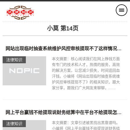
小莫 第14页
网站出现临时抽查系统维护风控审核提现不了这样情况怎么办
本文摘要：核心阅读我们在网上挣钱方面
法律知识
有专门的技术和人才，热情的服务，高效
的解决方案，让您减少损失，时间追回血
汗钱。小编将《网站出现临时抽查系统维
护风控审核提现不了》的相关知识，跟大
家分享，跟我们广大网友来聊聊，......
网上平台赢钱不给提现说财务结算中在平台不给提现怎么办
本文摘要：文章引述被黑找出黑靠谱吗。
法律知识
小编将《网上平台赢钱不给提现说财务结