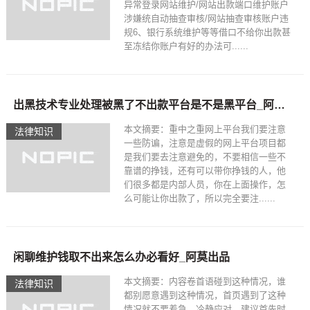
异常登录网站维护/网站出款端口维护账户
涉嫌统自动抽查审核/网站抽查审核账户违
规6、银行系统维护等等借口不给你出款甚
至冻结你账户有好的办法可......
出黑技术专业处理被黑了不出款平台是不是黑平台_阿莫出品
本文摘要：重中之重网上平台我们要注意
法律知识
一些防谝，注意是虚假的网上平台项目都
是我们要去注意避免的，不要相信一些不
靠谱的挣钱，还有可以带你挣钱的人，他
们很多都是内部人员，你在上面操作，怎
么可能让你出款了，所以完全要注......
闲聊维护钱取不出来怎么办必看好_阿莫出品
本文摘要：内容卷首语碰到这种情况，谁
法律知识
都别愿意遇到这种情况，首页遇到了这种
情况就不要着急，冷静应对，建议首先时