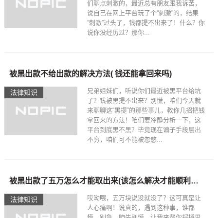
们聊点刺激的，最近总有朋友跟我诉苦，
说自己在网上平台玩了个“刺激”的，结果
“刺激”过头了，钱都提不出来了！什么？你
说你没经历过？那你...
被黑出款不给出款的解决方法( 钱还能拿回来吗)
兄弟姐妹们，听说你们最近被黑平台给坑
法律知识
了？钱被黑提不出来？别慌，咱们今天就
来聊聊这“黑提”的那些事儿，教你几招把钱
拿回来的方法！咱们要冷静分析一下，这
平台到底黑不黑？毕竟现在谝子手段层出
不穷，咱们可不能被忽悠...
被黑出款了五万怎么才能取出来(该怎么解决才能顺利拿回)
哎呦喂，五万块说没就没了？这可真是让
法律知识
人心痛啊！说真的，遇到这种事，谁都
慌，别急，咱先别慌，让我来帮你捋捋思