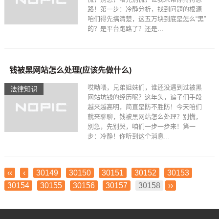
路！第一步：冷静分析，找到问题的根源
咱们得先搞清楚，这五万块到底是怎么“黑”
的？是平台跑路了？还是...
钱被黑网站怎么处理(应该先做什么)
哎呦喂，兄弟姐妹们，谁还没遇到过被黑
法律知识
网站坑钱的经历呢？这年头，谝子们手段
越来越高明，简直是防不胜防！今天咱们
就来聊聊，钱被黑网站怎么处理？别慌，
别急，先别哭，咱们一步一步来！第一
步：冷静！你听到这个消息...
‹‹
‹
30149
30150
30151
30152
30153
30154
30155
30156
30157
30158
››