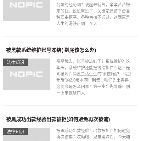
台坑的经历啊？说起来就气，辛辛苦苦赚
来的钱，说没就没了，关键是还被平台各
种理由搪塞，各种审核不通过，这简直是
人生的滑铁卢啊！今天...
被黑款系统维护账号冻结( 到底该怎么办)
哎呦我去，账号被冻结了？系统维护？这
法律知识
年头，系统维护还能把钱给扣住？这不是
明抢吗？简直是活生生的“系统维护，请您
稍后”的2.0版本啊！别慌，咱们先来捋捋，
这到底是怎么回事？第一步：先冷静！别
一上来就破口大...
被黑成功出款经验出款被拒(如何避免再次被谝)
被黑成功出款经验？出款被拒？如何避免
法律知识
再次被谝？哎呦喂，兄弟姐妹们，今天咱