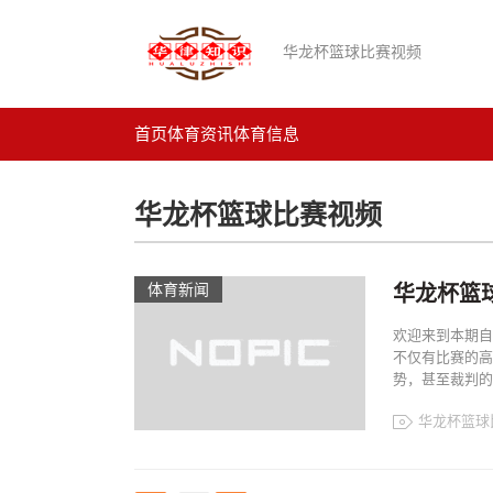
华龙杯篮球比赛视频
首页
体育资讯
体育信息
华龙杯篮球比赛视频
体育新闻
华龙杯篮
欢迎来到本期自
不仅有比赛的高
势，甚至裁判的
华龙杯篮球