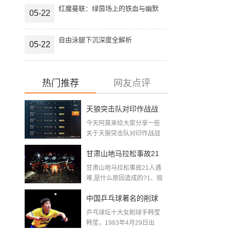
红魔曼联：绿茵场上的铁血与幽默
05-22
自由泳腿下沉深度全解析
05-22
热门推荐
网友点评
天狼突击队对印作战战
今天阿莫来给大家分享一些
绩2020年11月天狼斩首
关于天狼突击队对印作战战
绩2020年11月天...
行动为什么双方都没有
甘肃山地马拉松事故21
披露伤亡情况
甘肃山地马拉松事故21人遇
人遇难,是什么原因造成
难,是什么原因造成的?1、极
端...
的 (跑马拉松出现的事故
中国乒乓球著名的削球
集合)
乒乓球坛十大女削球手韩莹
手,斯洛伐克乒乓球选手
韩莹，1983年4月29日出