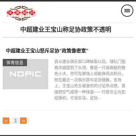
中超建业王宝山称足协政策不透明
中超建业王宝山怒斥足协“政策像密室”
自从建业俱乐部口碑破裂以后，球队门槛
体育信息
再次被提到了头顶，像是一只高踢腿的橙
色小犬，然可在赛场上却能挣得点积分。
就在最近一次俱乐部与足协接触，会场
上，王宝山先生被激烈的讨论所点燃，直
接把空气咸得一种味道——行政灰尘与犯
规旗帜。可说实话，足协...
‹‹
1
››